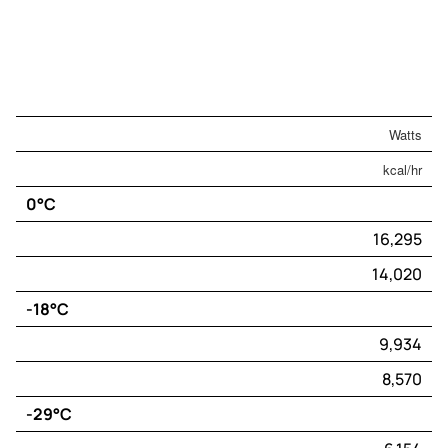
​Watts
kcal/hr
0°C
16,295
14,020
-18°C
9,934
8,570
-29°C