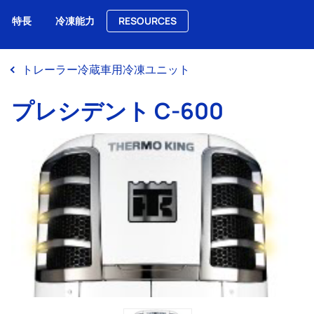
特長
冷凍能力
RESOURCES
Me
トレーラー冷蔵車用冷凍ユニット
プレシデント C-600