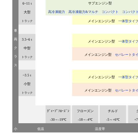
サブエンジン型
6~11 t
高冷凍能力
高冷凍能力
&
マルチ
コンパクト
コンパク
大型
トラック
メインエンジン型
一体型タイ
車
両
3.5~6 t
メインエンジン型
一体型タイ
ク
中型
メインエンジン型
セパレートタ
ラ
トラック
ス
~3.5 t
メインエンジン型
一体型タイ
小型
メインエンジン型
セパレートタ
トラック
ﾃﾞｨｰﾌﾟﾌﾛｰｽﾞﾝ
フローズン
チルド
-30
～
-19
℃
-18
～
-4
℃
-5
～
+6
℃
+7
小
低温
温度帯