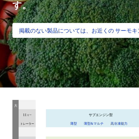
す。
掲載のない製品については、お近くの サーモキ
大
11 t ~
サブエンジン型
薄型
薄型
&
マルチ
高冷凍能力
トレーラー