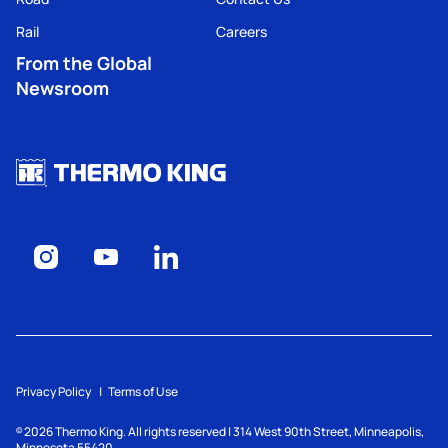
Rail
Careers
From the Global
Newsroom
Privacy Policy
Terms of Use
2026
Thermo King. All rights reserved | 314 West 90th Street, Minneapolis,
©
Minnesota 55420