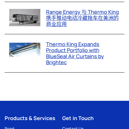
Range Energy 与 Thermo King
携手推动电动冷藏拖车在美洲的
商业应用
Thermo King Expands
Product Portfolio with
BlueSeal Air Curtains by
Brightec
Products & Services
Get in Touch
Road
Contact Us