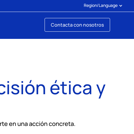
Region/Language
Contacta con nosotros
isión ética y
erte en una acción concreta.