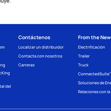
luye.
Contáctenos
From the Ne
com
Localizar un distribuidor
Electrificación
Contacta con nosotros
Trailer
ing
Carreras
Truck
acKing
ConnectedSuite
Soluciones de En
tal del
Relaciones con l