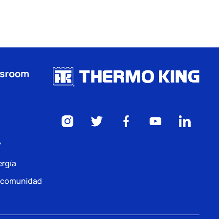
wsroom
™
ergía
a comunidad