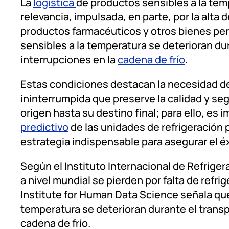
La
logística
de productos sensibles a la te
relevancia, impulsada, en parte, por la alt
productos farmacéuticos y otros bienes pe
sensibles a la temperatura se deterioran du
interrupciones en la
cadena de frío
.
Estas condiciones destacan la necesidad d
ininterrumpida que preserve la calidad y se
origen hasta su destino final; para ello, es
predictivo
de las unidades de refrigeración 
estrategia indispensable para asegurar el éxi
Según el Instituto Internacional de Refriger
a nivel mundial se pierden por falta de refr
Institute for Human Data Science señala qu
temperatura se deterioran durante el transp
cadena de frío.