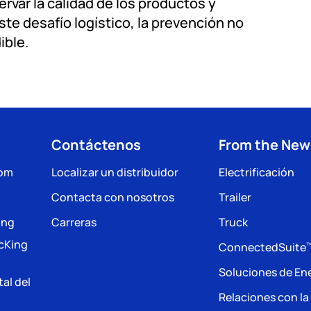
rvar la calidad de los productos y
ste desafío logístico, la prevención no
ible.
Contáctenos
From the Ne
com
Localizar un distribuidor
Electrificación
Contacta con nosotros
Trailer
ing
Carreras
Truck
acKing
ConnectedSuite
Soluciones de En
tal del
Relaciones con l