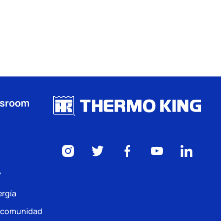
wsroom
™
ergía
a comunidad