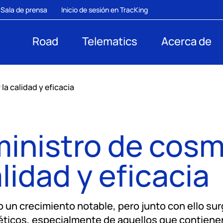
Sala de prensa
Inicio de sesión en TracKing
Road
Telematics
Acerca de
 calidad y eficacia
inistro de cos
lidad y eficacia
un crecimiento notable, pero junto con ello surg
éticos, especialmente de aquellos que contienen