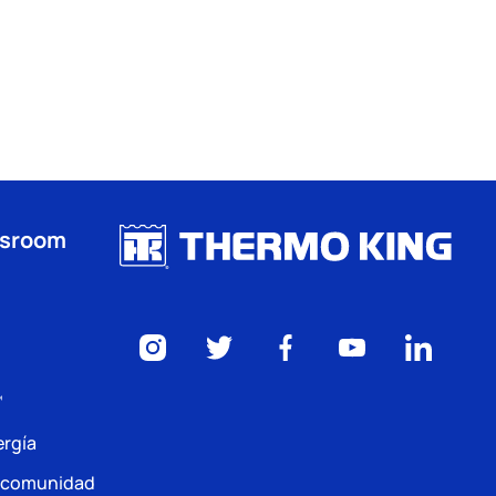
wsroom
™
ergía
a comunidad