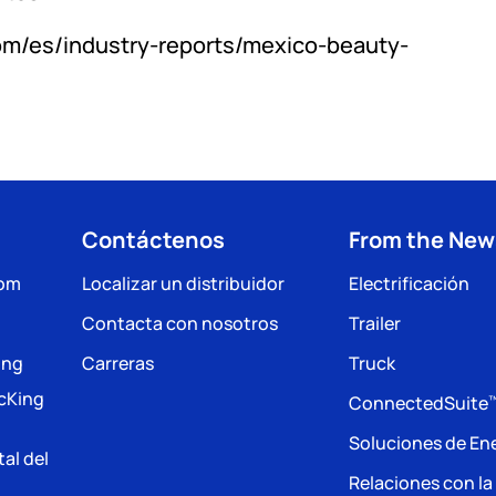
com/es/industry-reports/mexico-beauty-
Contáctenos
From the Ne
com
Localizar un distribuidor
Electrificación
Contacta con nosotros
Trailer
ing
Carreras
Truck
acKing
ConnectedSuite
Soluciones de En
tal del
Relaciones con l