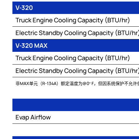
V-320
Truck Engine Cooling Capacity (BTU/hr)
Electric Standby Cooling Capacity (BTU/hr
V-320 MAX
Truck Engine Cooling Capacity (BTU/hr)
Electric Standby Cooling Capacity (BTU/hr
非MAX单元（R-134A）额定温度为@0
F，但因系统保护不允许低
°
Evap Airflow