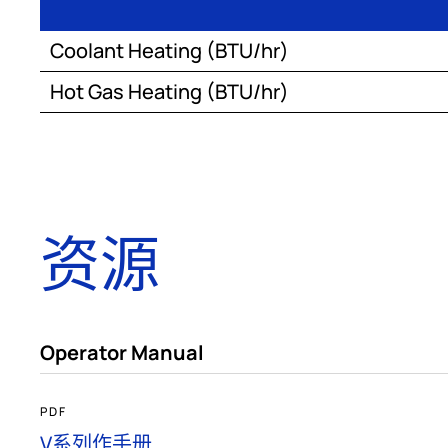
Coolant Heating (BTU/hr)
Hot Gas Heating (BTU/hr)
资源
Operator Manual
PDF
V系列作手册