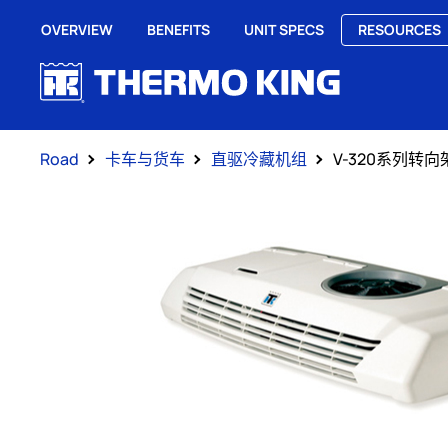
Careers
Global Newsroom
TracKing Login
OVERVIEW
BENEFITS
UNIT SPECS
RESOURCES
Road
卡车与货车
直驱冷藏机组
V-320系列转