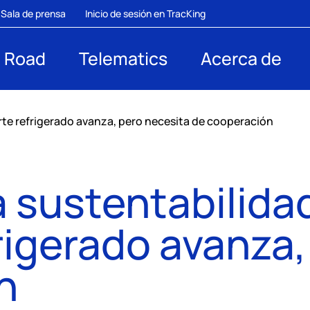
Sala de prensa
Inicio de sesión en TracKing
Road
Telematics
Acerca de
orte refrigerado avanza, pero necesita de cooperación
a sustentabilidad
rigerado avanza,
n