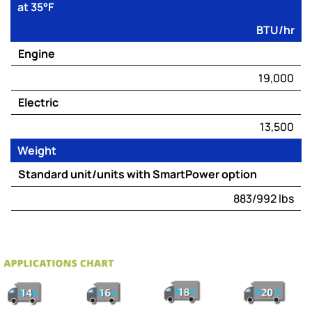
at 35°F
BTU/hr
Engine
19,000
Electric
13,500
Weight
Standard unit/units with SmartPower option
883/992 lbs