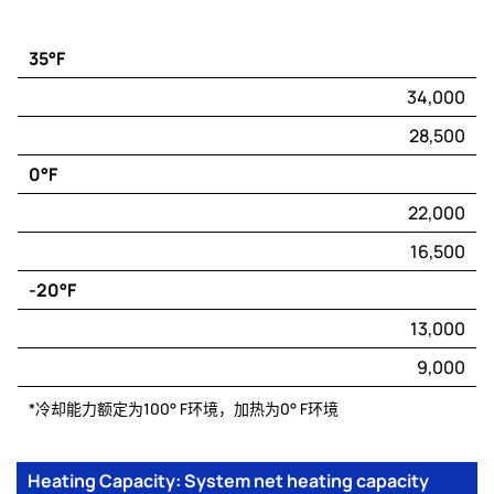
35°F
Engine
34,000
Capacity*
28,500
(BTU/hr)
0°F
Electric
Capacity*
22,000
(BTU/hr)
16,500
-20°F
13,000
9,000
*冷却能力额定为100° F环境，加热为0° F环境
Heating Capacity: System net heating capacity