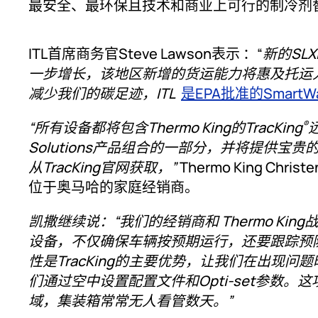
最安全、最环保且技术和商业上可行的制冷剂
ITL首席商务官Steve Lawson表示 ：“
新的SL
一步增长，该地区新增的货运能力将惠及托运
减少我们的碳足迹，ITL
是EPA批准的Smart
“所有设备都将包含Thermo King的TracKing
®
Solutions产品组合的一部分，并将提供
从TracKing官网获取，”
Thermo King Chri
位于奥马哈的家庭经销商。
凯撒继续说：“我们的经销商和 Thermo King
设备，不仅确保车辆按预期运行，还要跟踪预防
性是TracKing的主要优势，让我们在出现问题
们通过空中设置配置文件和Opti-set参数
域，集装箱常常无人看管数天。”